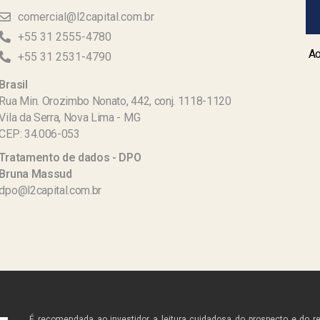
comercial@l2capital.com.br
+55 31 2555-4780
Ao
+55 31 2531-4790
Brasil
Rua Min. Orozimbo Nonato, 442, conj. 1118-1120
Vila da Serra, Nova Lima - MG
CEP: 34.006-053
Tratamento de dados - DPO
Bruna Massud
dpo@l2capital.com.br
É recomendada ao investidor a leitura cuidadosa do prospecto e do r