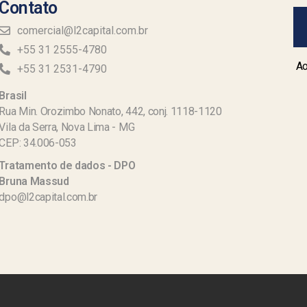
Contato
comercial@l2capital.com.br
+55 31 2555-4780
Ao
+55 31 2531-4790
Brasil
Rua Min. Orozimbo Nonato, 442, conj. 1118-1120
Vila da Serra, Nova Lima - MG
CEP: 34.006-053
Tratamento de dados - DPO
Bruna Massud
dpo@l2capital.com.br