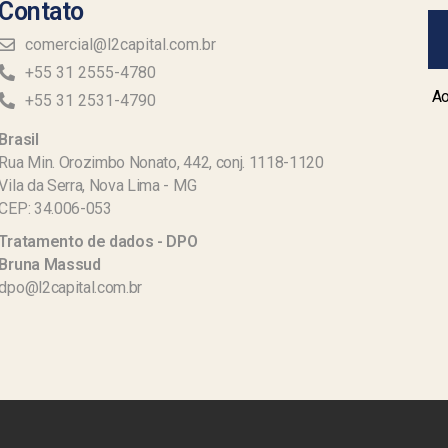
Contato
comercial@l2capital.com.br
+55 31 2555-4780
Ao
+55 31 2531-4790
Brasil
Rua Min. Orozimbo Nonato, 442, conj. 1118-1120
Vila da Serra, Nova Lima - MG
CEP: 34.006-053
Tratamento de dados - DPO
Bruna Massud
dpo@l2capital.com.br