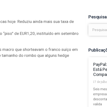
Pesquisa
cas hoje. Reduziu ainda mais sua taxa de
o “piso” de EUR1,20, instituído em setembro
s macro que shorteavam o franco suíço em
Publicaç
de tamanho do rombo que alguns hedge
PayPal
Está P
Compa
17 de julh
Seis mes
empresa
desconta
valida