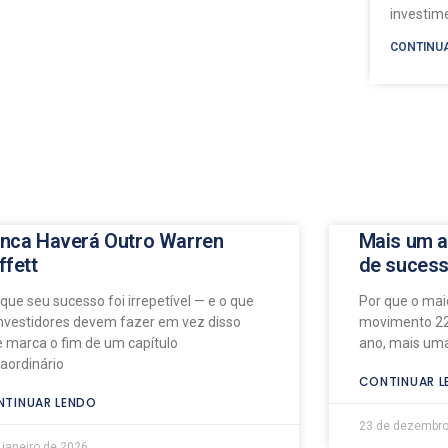
investi
CONTINU
nca Haverá Outro Warren
Mais um a
ffett
de suces
 que seu sucesso foi irrepetível — e o que
Por que o maio
investidores devem fazer em vez disso
movimento 22
e marca o fim de um capítulo
ano, mais uma
raordinário
CONTINUAR L
TINUAR LENDO
23 de dezembro
 janeiro de 2026