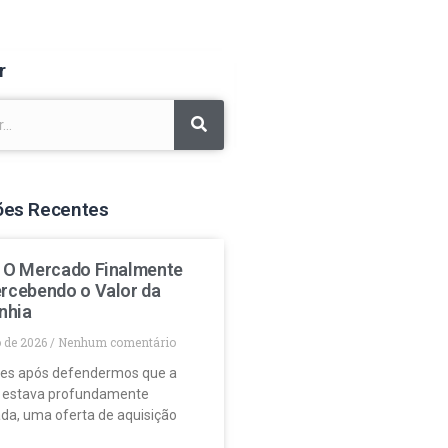
r
ões Recentes
: O Mercado Finalmente
ercebendo o Valor da
nhia
o de 2026
Nenhum comentário
es após defendermos que a
 estava profundamente
da, uma oferta de aquisição