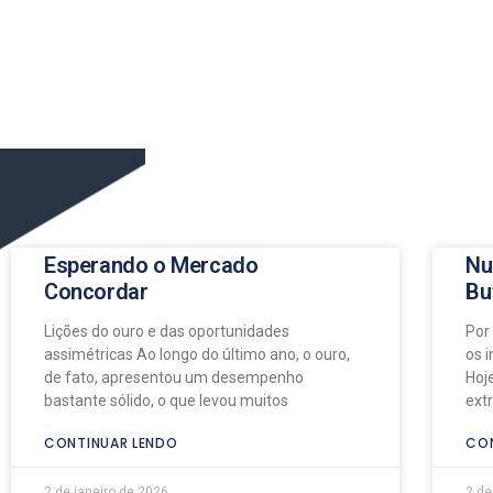
Esperando o Mercado
Nu
Concordar
Bu
Lições do ouro e das oportunidades
Por
assimétricas Ao longo do último ano, o ouro,
os 
de fato, apresentou um desempenho
Hoj
bastante sólido, o que levou muitos
ext
CONTINUAR LENDO
CON
2 de janeiro de 2026
2 de