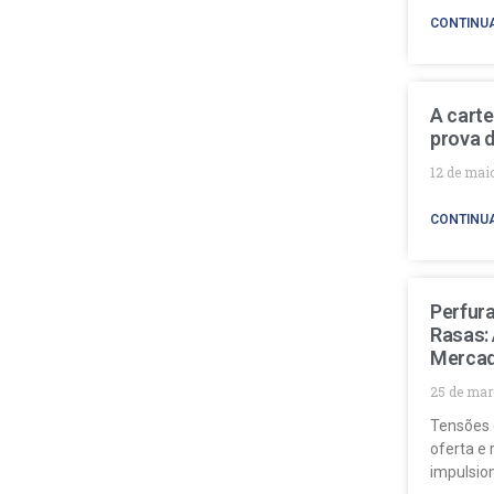
CONTINU
A carte
prova d
12 de mai
CONTINU
Perfur
Rasas:
Mercad
25 de mar
Tensões 
oferta e 
impulsio