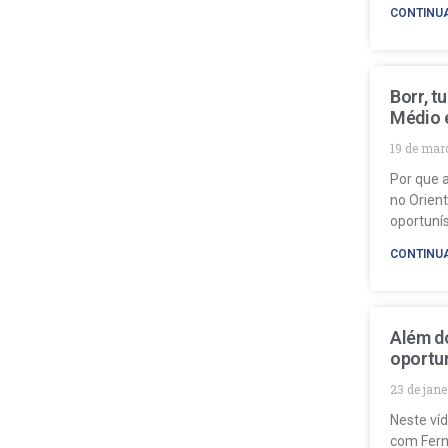
CONTINU
Borr, t
Médio 
19 de mar
Por que a
no Orien
oportuní
CONTINU
Além do
oportun
23 de jan
Neste ví
com Fern