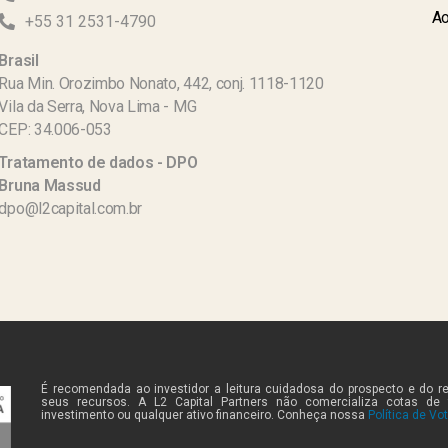
Ao
+55 31 2531-4790
Brasil
Rua Min. Orozimbo Nonato, 442, conj. 1118-1120
Vila da Serra, Nova Lima - MG
CEP: 34.006-053
Tratamento de dados - DPO
Bruna Massud
dpo@l2capital.com.br
É recomendada ao investidor a leitura cuidadosa do prospecto e do r
seus recursos. A L2 Capital Partners não comercializa cotas de
investimento ou qualquer ativo financeiro. Conheça nossa
Política de Vo