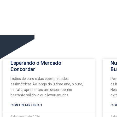
Esperando o Mercado
Nu
Concordar
Bu
Lições do ouro e das oportunidades
Por
assimétricas Ao longo do último ano, o ouro,
os 
de fato, apresentou um desempenho
Hoj
bastante sólido, o que levou muitos
ext
CONTINUAR LENDO
CON
2 de janeiro de 2026
2 de