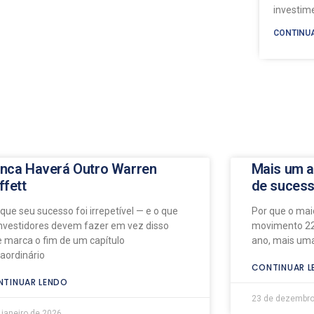
investi
CONTINU
nca Haverá Outro Warren
Mais um a
ffett
de suces
 que seu sucesso foi irrepetível — e o que
Por que o maio
investidores devem fazer em vez disso
movimento 22
e marca o fim de um capítulo
ano, mais uma
raordinário
CONTINUAR L
TINUAR LENDO
23 de dezembro
 janeiro de 2026