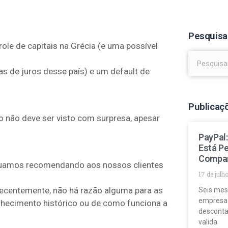
Pesquisa
le de capitais na Grécia (e uma possível
as de juros desse país) e um default de
Publicaç
o não deve ser visto com surpresa, apesar
PayPal
Está P
Compa
inuamos recomendando aos nossos clientes
17 de julh
recentemente, não há razão alguma para as
Seis mes
empresa
onhecimento histórico ou de como funciona a
desconta
valida