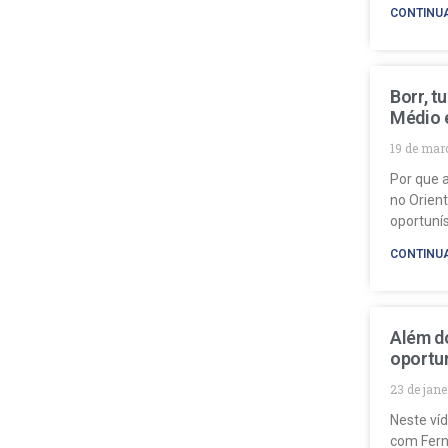
CONTINU
Borr, t
Médio 
19 de mar
Por que a
no Orien
oportuní
CONTINU
Além do
oportun
23 de jan
Neste ví
com Fern