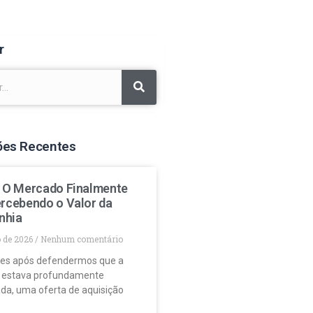
r
ões Recentes
: O Mercado Finalmente
ercebendo o Valor da
nhia
o de 2026
Nenhum comentário
es após defendermos que a
 estava profundamente
da, uma oferta de aquisição