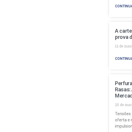
CONTINU
A carte
prova d
12 de mai
CONTINU
Perfur
Rasas:
Mercad
25 de mar
Tensões 
oferta e 
impulsio