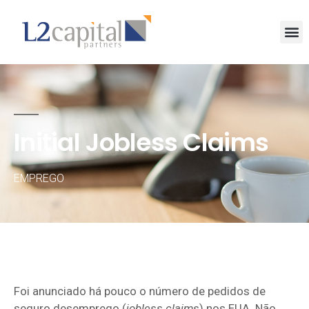
Initial Jobless Claims
EMPREGO
Foi anunciado há pouco o número de pedidos de
seguro desemprego (
jobless claims
) nos EUA. Não