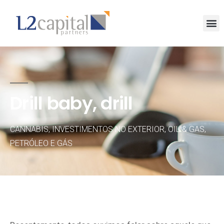
Drill baby, drill
CANNABIS
,
INVESTIMENTOS NO EXTERIOR
,
OIL & GAS
,
PETRÓLEO E GÁS