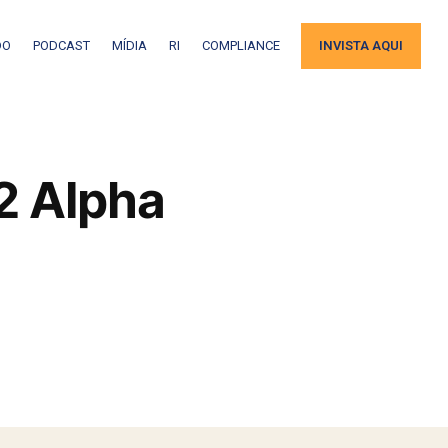
DO
PODCAST
MÍDIA
RI
COMPLIANCE
INVISTA AQUI
L2 Alpha