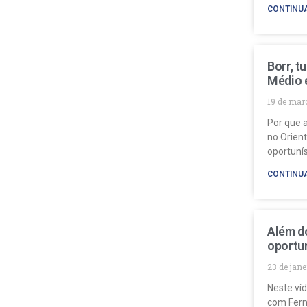
CONTINU
Borr, t
Médio 
19 de mar
Por que a
no Orien
oportuní
CONTINU
Além do
oportun
23 de jan
Neste ví
com Fern