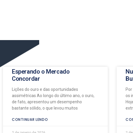
Esperando o Mercado
Nu
Concordar
Bu
Lições do ouro e das oportunidades
Por
assimétricas Ao longo do último ano, o ouro,
os 
de fato, apresentou um desempenho
Hoj
bastante sólido, o que levou muitos
ext
CONTINUAR LENDO
CON
2 de janeiro de 2026
2 de