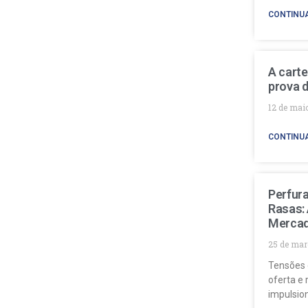
CONTINU
A carte
prova d
12 de mai
CONTINU
Perfur
Rasas:
Mercad
25 de mar
Tensões 
oferta e 
impulsio