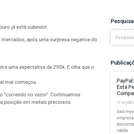
Pesquisa
uro já está subindo!
os mercados, após uma surpresa negativa do
Publicaç
ra uma expectativa de 290k. E olha que o
PayPal
mal mal começou…
Está P
Compa
o “correndo no vazio”. Continuamos
a posição em metais preciosos.
17 de julh
Seis mes
empresa
desconta
valida