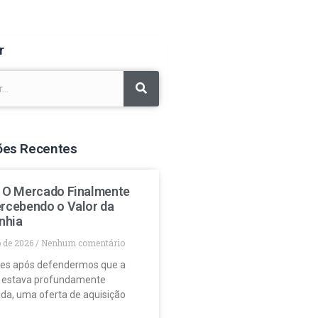
r
ões Recentes
: O Mercado Finalmente
ercebendo o Valor da
nhia
o de 2026
Nenhum comentário
es após defendermos que a
 estava profundamente
da, uma oferta de aquisição