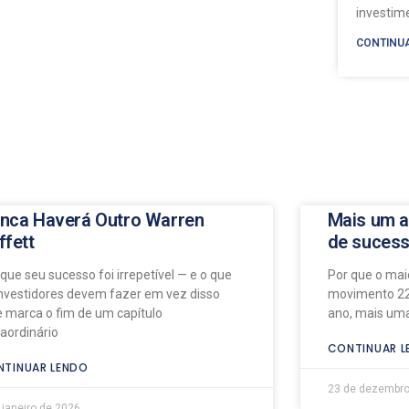
investi
CONTINU
nca Haverá Outro Warren
Mais um a
ffett
de suces
 que seu sucesso foi irrepetível — e o que
Por que o maio
investidores devem fazer em vez disso
movimento 22
e marca o fim de um capítulo
ano, mais uma
raordinário
CONTINUAR L
TINUAR LENDO
23 de dezembro
 janeiro de 2026