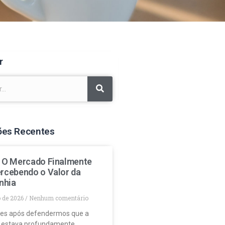
r
ões Recentes
: O Mercado Finalmente
ercebendo o Valor da
nhia
o de 2026
Nenhum comentário
es após defendermos que a
 estava profundamente