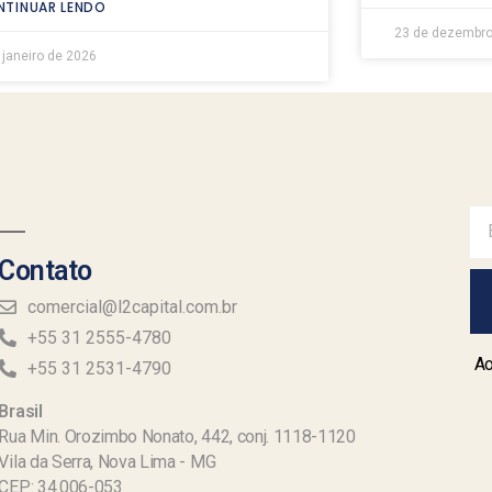
TINUAR LENDO
23 de dezembro
 janeiro de 2026
Contato
comercial@l2capital.com.br
+55 31 2555-4780
Ao
+55 31 2531-4790
Brasil
Rua Min. Orozimbo Nonato, 442, conj. 1118-1120
Vila da Serra, Nova Lima - MG
CEP: 34.006-053