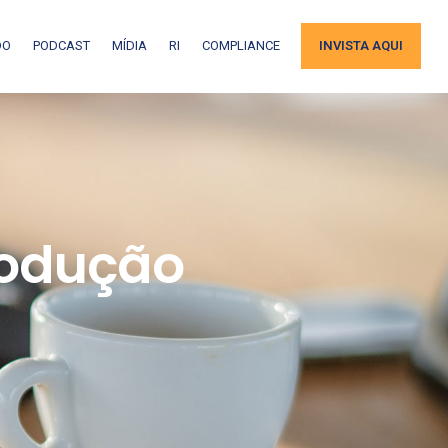
DO
PODCAST
MÍDIA
RI
COMPLIANCE
INVISTA AQUI
rodução