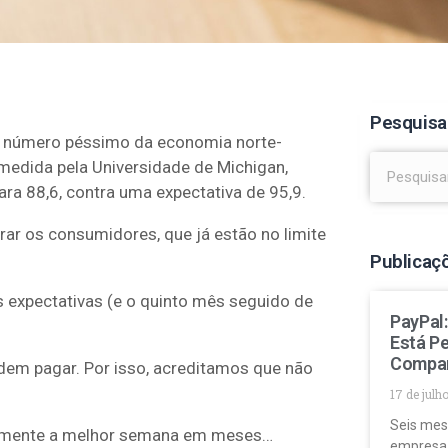
Pesquisa
um número péssimo da economia norte-
medida pela Universidade de Michigan,
ra 88,6, contra uma expectativa de 95,9.
ar os consumidores, que já estão no limite
Publicaç
as expectativas (e o quinto mês seguido de
PayPal
Está P
Compa
em pagar. Por isso, acreditamos que não
17 de julh
Seis mes
velmente a melhor semana em meses…
empresa