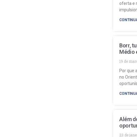
oferta e 
impulsio
CONTINU
Borr, t
Médio 
19 de mar
Por que a
no Orien
oportuní
CONTINU
Além do
oportun
23 de jan