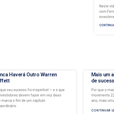
Neste ví
com Fern
investi
CONTINU
nca Haverá Outro Warren
Mais um a
ffett
de suces
 que seu sucesso foi irrepetível — e o que
Por que o maio
investidores devem fazer em vez disso
movimento 22
e marca o fim de um capítulo
ano, mais uma
raordinário
CONTINUAR L