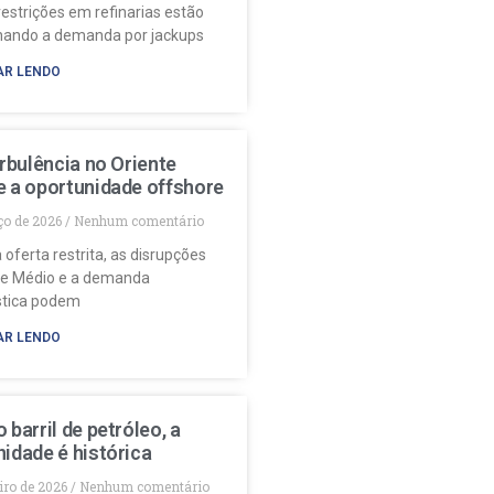
restrições em refinarias estão
nando a demanda por jackups
AR LENDO
urbulência no Oriente
e a oportunidade offshore
ço de 2026
Nenhum comentário
 oferta restrita, as disrupções
te Médio e a demanda
stica podem
AR LENDO
 barril de petróleo, a
idade é histórica
eiro de 2026
Nenhum comentário