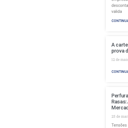
desconta
valida
CONTINU
A carte
prova d
12 de mai
CONTINU
Perfur
Rasas:
Mercad
25 de mar
Tensões 