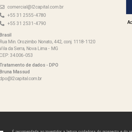
comercial@l2capital.com.br
+55 31 2555-4780
Ao
+55 31 2531-4790
Brasil
Rua Min. Orozimbo Nonato, 442, conj. 1118-1120
Vila da Serra, Nova Lima - MG
CEP: 34.006-053
Tratamento de dados - DPO
Bruna Massud
dpo@l2capital.com.br
É recomendada ao investidor a leitura cuidadosa do prospecto e do r