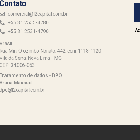
Contato
comercial@l2capital.com.br
+55 31 2555-4780
Ao
+55 31 2531-4790
Brasil
Rua Min. Orozimbo Nonato, 442, conj. 1118-1120
Vila da Serra, Nova Lima - MG
CEP: 34.006-053
Tratamento de dados - DPO
Bruna Massud
dpo@l2capital.com.br