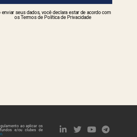
 enviar seus dados, você declara estar de acordo com
os Termos de Política de Privacidade
egulamento ao aplicar os
 fundos e/ou clubes de
to
.