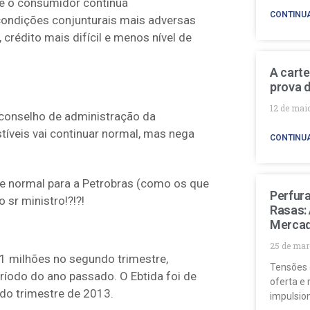
e o consumidor continua
CONTINU
 condições conjunturais mais adversas
crédito mais difícil e menos nível de
A carte
prova d
12 de mai
 conselho de administração da
tíveis vai continuar normal, mas nega
CONTINU
ste normal para a Petrobras (como os que
Perfur
 sr ministro!?!?!
Rasas:
Mercad
25 de mar
21 milhões no segundo trimestre,
Tensões 
íodo do ano passado. O Ebtida foi de
oferta e 
do trimestre de 2013.
impulsio