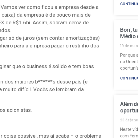
CONTINU
o. Vamos ver como ficou a empresa desde a
o caixa) da empresa é de pouco mais de
EX de R$1.6bi. Assim, sobram cerca de
Borr, t
ndos.
Médio 
agar só de juros (sem contar amortizações)
inheiro para a empresa pagar o restinho dos
19 de mar
Por que a
no Orien
ginar que o business é sólido e tem boas
oportuní
CONTINU
um dos maiores b******s desse país (e
 muito difícil. Vocês se lembram da
Além do
os acionistas.
oportun
23 de jan
Neste ví
ior coisa possível, mas aí acaba – o problema
com Fern