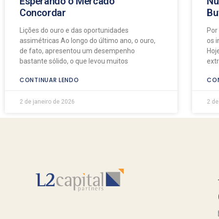
Esperando o Mercado
Nu
Concordar
Bu
Lições do ouro e das oportunidades
Por
assimétricas Ao longo do último ano, o ouro,
os 
de fato, apresentou um desempenho
Hoj
bastante sólido, o que levou muitos
ext
CONTINUAR LENDO
CON
2 de janeiro de 2026
2 de