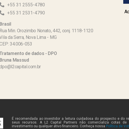
+55 31 2555-4780
Ao
+55 31 2531-4790
Brasil
Rua Min. Orozimbo Nonato, 442, conj. 1118-1120
Vila da Serra, Nova Lima - MG
CEP: 34.006-053
Tratamento de dados - DPO
Bruna Massud
dpo@l2capital.com.br
É recomendada ao investidor a leitura cuidadosa do prospecto e do r
seus recursos. A L2 Capital Partners não comercializa cotas de
investimento ou qualquer ativo financeiro. Conheça nossa
Política de Vo