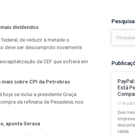
Pesquisa
 mais dividendos
federal, de reduzir à metade o
ano deve ser descumprido novamente.
escapitalização da CEF que sofrerá em
Publicaç
PayPal
a mais sobre CPI da Petrobras
Está P
Compa
 hoje se inclui a presidente Graça
 compra da refinaria de Pesadena, nos
17 de julh
Seis mes
empresa
o, aponta Serasa
desconta
valida