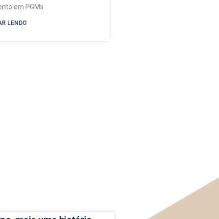
mento em PGMs
AR LENDO