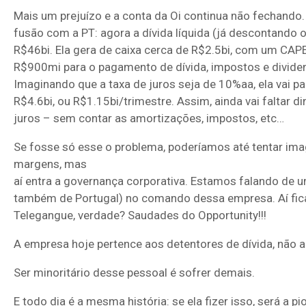
Mais um prejuízo e a conta da Oi continua não fechand
fusão com a PT: agora a dívida líquida (já descontando 
R$46bi. Ela gera de caixa cerca de R$2.5bi, com um CAP
R$900mi para o pagamento de dívida, impostos e divide
Imaginando que a taxa de juros seja de 10%aa, ela vai p
R$4.6bi, ou R$1.15bi/trimestre. Assim, ainda vai faltar d
juros – sem contar as amortizações, impostos, etc…
Se fosse só esse o problema, poderíamos até tentar ima
margens, mas
aí entra a governança corporativa. Estamos falando de 
também de Portugal) no comando dessa empresa. Aí fica
Telegangue, verdade? Saudades do Opportunity!!!
A empresa hoje pertence aos detentores de dívida, não a
Ser minoritário desse pessoal é sofrer demais.
E todo dia é a mesma história: se ela fizer isso, será a p