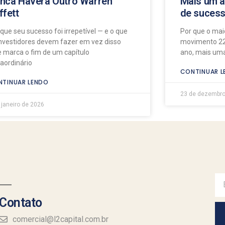
nca Haverá Outro Warren
Mais um a
ffett
de suces
 que seu sucesso foi irrepetível — e o que
Por que o maio
investidores devem fazer em vez disso
movimento 22
e marca o fim de um capítulo
ano, mais uma
raordinário
CONTINUAR L
TINUAR LENDO
23 de dezembro
 janeiro de 2026
Contato
comercial@l2capital.com.br