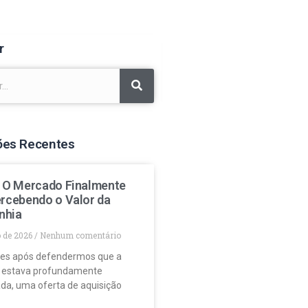
r
ões Recentes
: O Mercado Finalmente
ercebendo o Valor da
nhia
o de 2026
Nenhum comentário
es após defendermos que a
 estava profundamente
da, uma oferta de aquisição