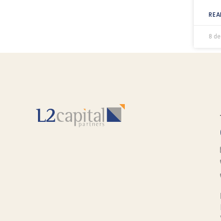
REA
8 de