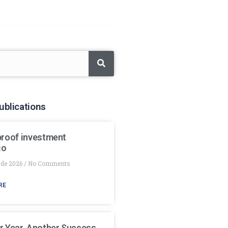
ublications
proof investment
io
 de 2026
No Comments
RE
r Year, Another Success