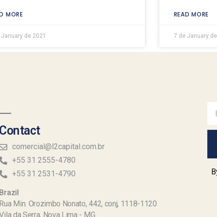
D MORE
READ MORE
 January de 2021
7 de January d
Contact
comercial@l2capital.com.br
+55 31 2555-4780
B
+55 31 2531-4790
Brazil
Rua Min. Orozimbo Nonato, 442, conj, 1118-1120
Vila da Serra, Nova Lima - MG