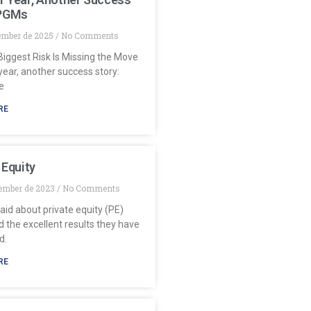
 PGMs
ember de 2025
No Comments
iggest Risk Is Missing the Move
ear, another success story:
e
RE
 Equity
ember de 2023
No Comments
aid about private equity (PE)
 the excellent results they have
d.
RE