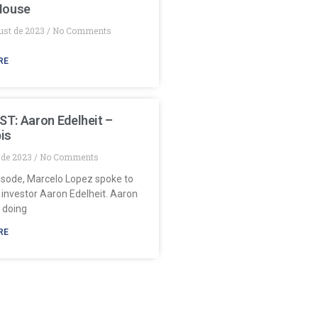
House
ust de 2023
No Comments
RE
T: Aaron Edelheit –
is
y de 2023
No Comments
pisode, Marcelo Lopez spoke to
 investor Aaron Edelheit. Aaron
 doing
RE