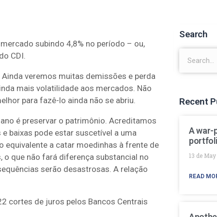
Search
mercado subindo 4,8% no período – ou,
do CDI.
u. Ainda veremos muitas demissões e perda
inda mais volatilidade aos mercados. Não
lhor para fazê-lo ainda não se abriu.
Recent P
ano é preservar o patrimônio. Acreditamos
A war-
s e baixas pode estar suscetível a uma
portfol
o equivalente a catar moedinhas à frente de
13 de May
 o que não fará diferença substancial no
nsequências serão desastrosas. A relação
READ MO
22 cortes de juros pelos Bancos Centrais
Anothe