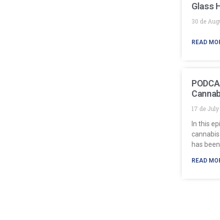
Glass 
30 de Aug
READ MO
PODCAS
Cannab
17 de Jul
In this e
cannabis
has been
READ MO