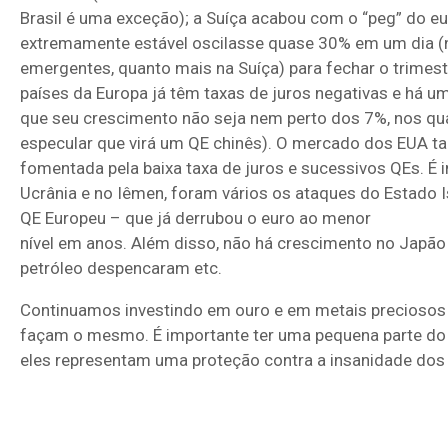
Brasil é uma exceção); a Suíça acabou com o “peg” do 
extremamente estável oscilasse quase 30% em um dia 
emergentes, quanto mais na Suíça) para fechar o trimes
países da Europa já têm taxas de juros negativas e há 
que seu crescimento não seja nem perto dos 7%, nos qua
especular que virá um QE chinês). O mercado dos EUA t
fomentada pela baixa taxa de juros e sucessivos QEs. É i
Ucrânia e no Iêmen, foram vários os ataques do Estado I
QE Europeu – que já derrubou o euro ao menor
nível em anos. Além disso, não há crescimento no Japão
petróleo despencaram etc.
Continuamos investindo em ouro e em metais precioso
façam o mesmo. É importante ter uma pequena parte do 
eles representam uma proteção contra a insanidade dos