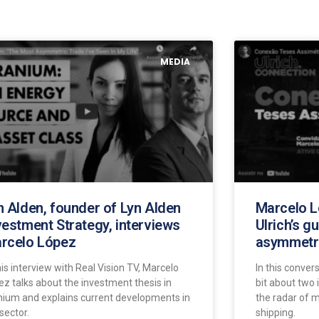
MEDIA
n Alden, founder of Lyn Alden
Marcelo L
vestment Strategy, interviews
Ulrich’s g
rcelo López
asymmetri
his interview with Real Vision TV, Marcelo
In this convers
ez talks about the investment thesis in
bit about two 
nium and explains current developments in
the radar of 
sector.
shipping.