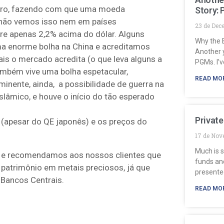
euro, fazendo com que uma moeda
Story:
(não vemos isso nem em países
23 de Dec
tre apenas 2,2% acima do dólar. Alguns
Why the B
uma enorme bolha na China e acreditamos
Another y
is o mercado acredita (o que leva alguns a
PGMs. I’v
ambém vive uma bolha espetacular,
READ MO
minente, ainda, a possibilidade de guerra na
slâmico, e houve o início do tão esperado
Private
 (apesar do QE japonês) e os preços do
17 de Nov
Much is s
s e recomendamos aos nossos clientes que
funds and
patrimônio em metais preciosos, já que
presente
 Bancos Centrais.
READ MO