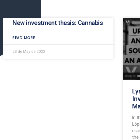
New investment thesis: Cannabis
READ MORE
23 de May de 2022
Ly
In
Ma
In t
Lóp
ura
the 